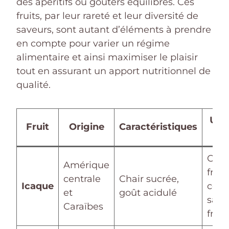
des apéritifs ou goûters équilibrés. Ces
fruits, par leur rareté et leur diversité de
saveurs, sont autant d’éléments à prendre
en compte pour varier un régime
alimentaire et ainsi maximiser le plaisir
tout en assurant un apport nutritionnel de
qualité.
Util
Fruit
Origine
Caractéristiques
cul
Con
Amérique
frais,
centrale
Chair sucrée,
Icaque
confi
et
goût acidulé
sala
Caraïbes
fruit