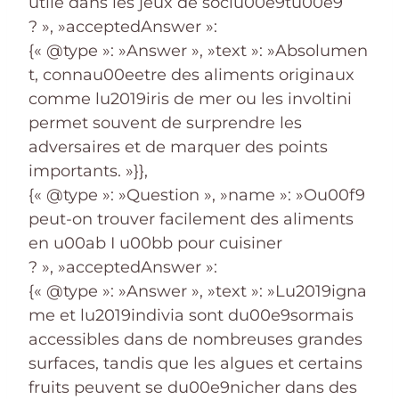
utile dans les jeux de sociu00e9tu00e9
? », »acceptedAnswer »:
{« @type »: »Answer », »text »: »Absolumen
t, connau00eetre des aliments originaux
comme lu2019iris de mer ou les involtini
permet souvent de surprendre les
adversaires et de marquer des points
importants. »}},
{« @type »: »Question », »name »: »Ou00f9
peut-on trouver facilement des aliments
en u00ab I u00bb pour cuisiner
? », »acceptedAnswer »:
{« @type »: »Answer », »text »: »Lu2019igna
me et lu2019indivia sont du00e9sormais
accessibles dans de nombreuses grandes
surfaces, tandis que les algues et certains
fruits peuvent se du00e9nicher dans des