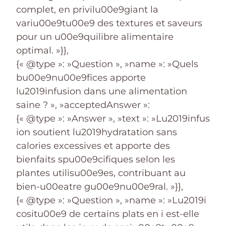
complet, en privilu00e9giant la
variu00e9tu00e9 des textures et saveurs
pour un u00e9quilibre alimentaire
optimal. »}},
{« @type »: »Question », »name »: »Quels
bu00e9nu00e9fices apporte
lu2019infusion dans une alimentation
saine ? », »acceptedAnswer »:
{« @type »: »Answer », »text »: »Lu2019infus
ion soutient lu2019hydratation sans
calories excessives et apporte des
bienfaits spu00e9cifiques selon les
plantes utilisu00e9es, contribuant au
bien-u00eatre gu00e9nu00e9ral. »}},
{« @type »: »Question », »name »: »Lu2019i
cositu00e9 de certains plats en i est-elle