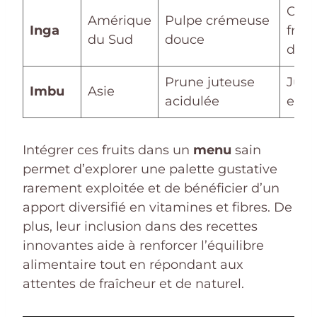
Coll
Amérique
Pulpe crémeuse
Inga
fraîc
du Sud
douce
dess
Prune juteuse
Jus, 
Imbu
Asie
acidulée
enca
Intégrer ces fruits dans un
menu
sain
permet d’explorer une palette gustative
rarement exploitée et de bénéficier d’un
apport diversifié en vitamines et fibres. De
plus, leur inclusion dans des recettes
innovantes aide à renforcer l’équilibre
alimentaire tout en répondant aux
attentes de fraîcheur et de naturel.