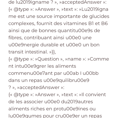
de lu2019igname ? », »acceptedAnswer »:
{« @type »: »Answer », »text »: »Lu2019igna
me est une source importante de glucides
complexes, fournit des vitamines B1 et B6
ainsi que de bonnes quantitu00e9s de
fibres, contribuant ainsi u00e0 une
u00e9nergie durable et u00e0 un bon
transit intestinal. »}},
{« @type »: »Question », »name »: »Comme
nt intu00e9grer les aliments
commenu00e7ant par u00ab I u00bb
dans un repas u00e9quilibru00e9
? », »acceptedAnswer »:
{« @type »: »Answer », »text »: »Il convient
de les associer u00e0 du2019autres
aliments riches en protu00e9ines ou
lu00e9gumes pour cru00e9er un repas