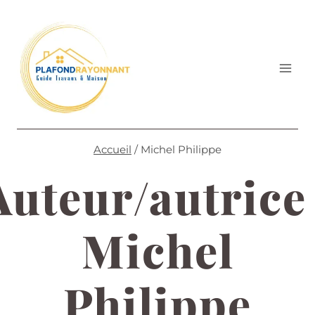
Aller
au
contenu
Accueil
/
Michel Philippe
Auteur/autrice 
Michel
Philippe