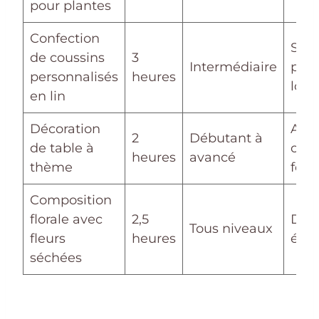
pour plantes
Confection
Sout
de coussins
3
Intermédiaire
prod
personnalisés
heures
loca
en lin
Décoration
Ada
2
Débutant à
de table à
occa
heures
avancé
thème
fest
Composition
florale avec
2,5
Dém
Tous niveaux
fleurs
heures
éco
séchées