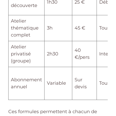
1h30
25 €
Début
découverte
Atelier
thématique
3h
45 €
Tous n
complet
Atelier
40
privatisé
2h30
Interm
€/pers
(groupe)
Abonnement
Sur
Variable
Tous n
annuel
devis
Ces formules permettent à chacun de