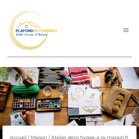
Aller
au
contenu
Accueil
/
Maison
/
Atelier déco hygge-a-la-maison.fr