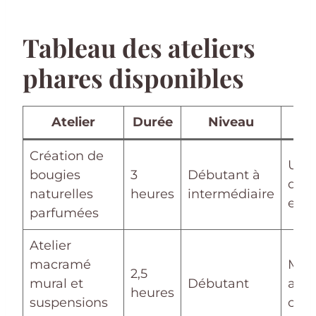
Tableau des ateliers
phares disponibles
Atelier
Durée
Niveau
Par
Création de
Util
bougies
3
Débutant à
d’hu
naturelles
heures
intermédiaire
esse
parfumées
Atelier
macramé
Maté
2,5
mural et
Débutant
amb
heures
suspensions
conv