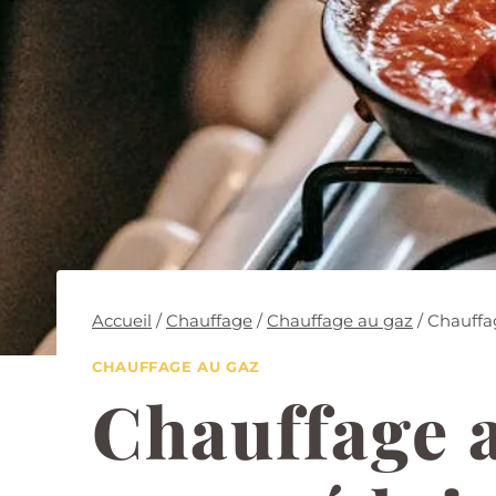
Accueil
/
Chauffage
/
Chauffage au gaz
/
Chauffag
CHAUFFAGE AU GAZ
Chauffage a