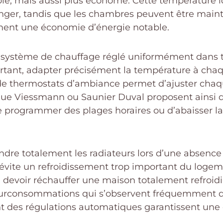
ble, mais aussi plus économe. Cette température 
anger, tandis que les chambres peuvent être main
ment une économie d’énergie notable.
t un système de chauffage réglé uniformément dan
urtant, adapter précisément la température à chaq
 de thermostats d’ambiance permet d’ajuster chaq
que Viessmann ou Saunier Duval proposent ainsi d
de programmer des plages horaires ou d’abaisser
indre totalement les radiateurs lors d’une absenc
, évite un refroidissement trop important du loge
e devoir réchauffer une maison totalement refroid
 surconsommations qui s’observent fréquemment d
ant des régulations automatiques garantissent un