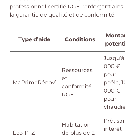
professionnel certifié RGE, renforçant ainsi
la garantie de qualité et de conformité.
Montant
Type d’aide
Conditions
potentiel
Jusqu’à 4
000 €
Ressources
pour
et
MaPrimeRénov’
poêle, 10
conformité
000 €
RGE
pour
chaudière
Prêt sans
Habitation
intérêt
Éco-PTZ
de plus de 2