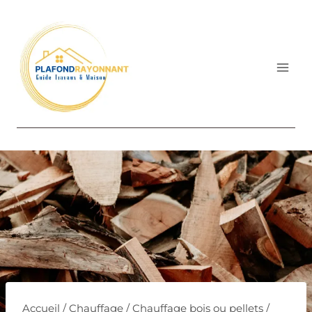
Aller
au
contenu
Accueil
/
Chauffage
/
Chauffage bois ou pellets
/