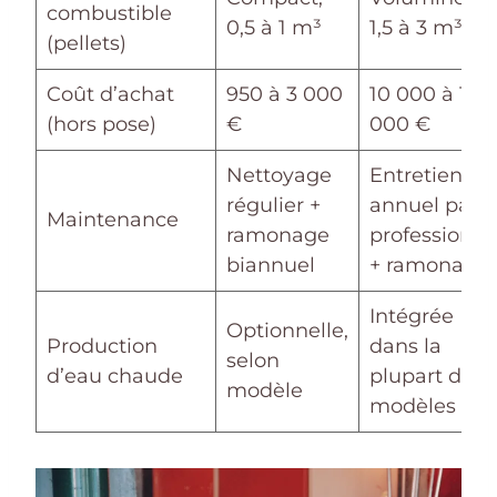
combustible
0,5 à 1 m³
1,5 à 3 m³
(pellets)
Coût d’achat
950 à 3 000
10 000 à 15
(hors pose)
€
000 €
Nettoyage
Entretien
régulier +
annuel par
Maintenance
ramonage
professionne
biannuel
+ ramonage
Intégrée
Optionnelle,
Production
dans la
selon
d’eau chaude
plupart des
modèle
modèles