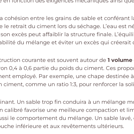
ée en fonction des exigences mécaniques ainsi que d
 la cohésion entre les grains de sable et conférant
te le retrait du ciment lors du séchage. L’eau est 
n excès peut affaiblir la structure finale. L’équi
bilité du mélange et éviter un excès qui créerait de
struction courante est souvent autour de
1 volume 
on 0,4 à 0,6 partie du poids du ciment. Ces propor
iment employé. Par exemple, une chape destinée à
n ciment, comme un ratio 1:3, pour renforcer la soli
nant. Un sable trop fin conduira à un mélange mo
ien calibré favorise une meilleure compaction et lim
e aussi le comportement du mélange. Un sable lavé,
uche inférieure et aux revêtements ultérieurs.