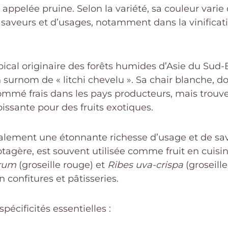
pelée pruine. Selon la variété, sa couleur varie d
de saveurs et d’usages, notamment dans la vinifica
opical originaire des forêts humides d’Asie du Sud-
n surnom de « litchi chevelu ». Sa chair blanche,
sommé frais dans les pays producteurs, mais trou
ssante pour des fruits exotiques.
galement une étonnante richesse d’usage et de sa
 potagère, est souvent utilisée comme fruit en cuis
brum
(groseille rouge) et
Ribes uva-crispa
(groseill
n confitures et pâtisseries.
écificités essentielles :