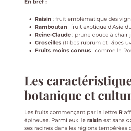
En bref :
Raisin
: fruit emblématique des vigno
Ramboutan
: fruit exotique d’Asie 
Reine-Claude
: prune douce à chair j
Groseilles
(Ribes rubrum et Ribes uva-
Fruits moins connus
: comme le Rou
Les caractéristiques
botanique et cultur
Les fruits commençant par la lettre
R
aff
épineuse. Parmi eux, le
raisin
est sans d
ses racines dans les régions tempérées d’