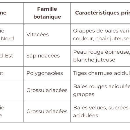
Famille
ine
Caractéristiques pri
botanique
ie,
Grappes de baies var
Vitacées
 Nord
couleur, chair juteuse
Peau rouge épineuse,
d-Est
Sapindacées
blanche juteuse
st
Polygonacées
Tiges charnues acidu
Baies rouges acidulé
Grossulariacées
grappes
ie
Baies velues, sucrées
Grossulariacées
e
acidulées