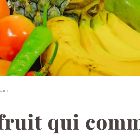
par r
: fruit qui com