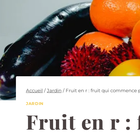
Accueil
/
Jardin
/
Fruit en r : fruit qui commence 
JARDIN
Fruit en r 