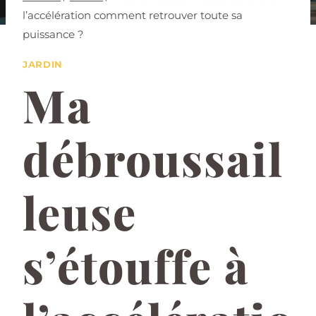
l’accélération comment retrouver toute sa
puissance ?
JARDIN
Ma
débroussail
leuse
s’étouffe à