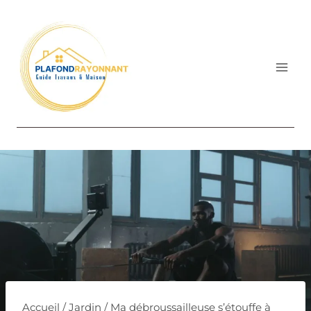
Aller
au
contenu
Accueil
/
Jardin
/
Ma débroussailleuse s’étouffe à