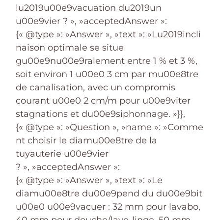
lu2019u00e9vacuation du2019un
u00e9vier ? », »acceptedAnswer »:
{« @type »: »Answer », »text »: »Lu2019incli
naison optimale se situe
gu00e9nu00e9ralement entre 1 % et 3 %,
soit environ 1 u00e0 3 cm par mu00e8tre
de canalisation, avec un compromis
courant u00e0 2 cm/m pour u00e9viter
stagnations et du00e9siphonnage. »}},
{« @type »: »Question », »name »: »Comme
nt choisir le diamu00e8tre de la
tuyauterie u00e9vier
? », »acceptedAnswer »:
{« @type »: »Answer », »text »: »Le
diamu00e8tre du00e9pend du du00e9bit
u00e0 u00e9vacuer : 32 mm pour lavabo,
40 mm pour douche/lave-linge, 50 mm