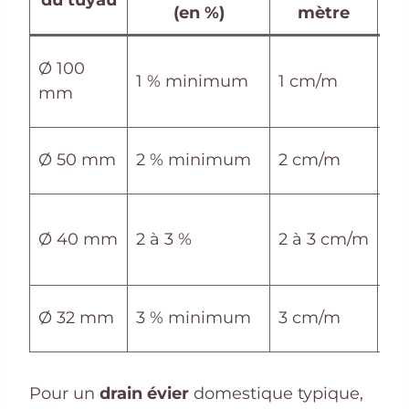
du tuyau
t
(en %)
mètre
Toi
Ø 100
1 % minimum
1 cm/m
(e
mm
va
Évi
Ø 50 mm
2 % minimum
2 cm/m
la
La
Ø 40 mm
2 à 3 %
2 à 3 cm/m
do
se
La
Ø 32 mm
3 % minimum
3 cm/m
bi
Pour un
drain évier
domestique typique,