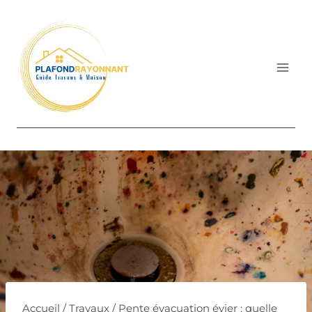
Aller
au
contenu
Accueil
/
Travaux
/
Pente évacuation évier : quelle