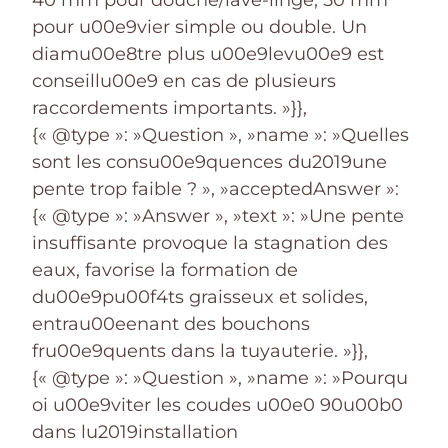
pour u00e9vier simple ou double. Un
diamu00e8tre plus u00e9levu00e9 est
conseillu00e9 en cas de plusieurs
raccordements importants. »}},
{« @type »: »Question », »name »: »Quelles
sont les consu00e9quences du2019une
pente trop faible ? », »acceptedAnswer »:
{« @type »: »Answer », »text »: »Une pente
insuffisante provoque la stagnation des
eaux, favorise la formation de
du00e9pu00f4ts graisseux et solides,
entrau00eenant des bouchons
fru00e9quents dans la tuyauterie. »}},
{« @type »: »Question », »name »: »Pourqu
oi u00e9viter les coudes u00e0 90u00b0
dans lu2019installation