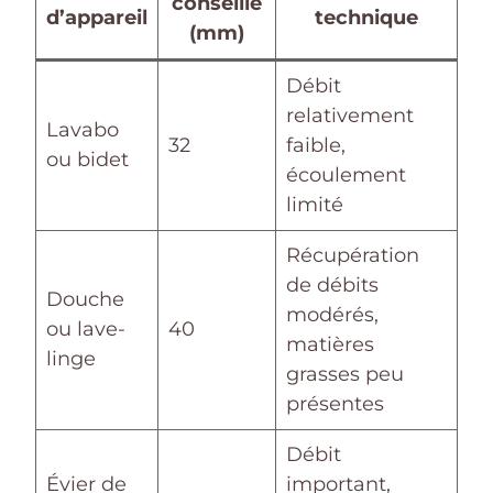
conseillé
d’appareil
technique
(mm)
Débit
relativement
Lavabo
32
faible,
ou bidet
écoulement
limité
Récupération
de débits
Douche
modérés,
ou lave-
40
matières
linge
grasses peu
présentes
Débit
Évier de
important,