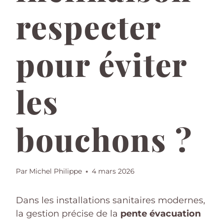
respecter
pour éviter
les
bouchons ?
Par
Michel Philippe
4 mars 2026
Dans les installations sanitaires modernes,
la gestion précise de la
pente évacuation