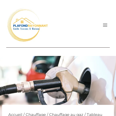
Aller
au
contenu
Accueil
/
Chauffage
/
Chauffage au gaz
/
Tableau