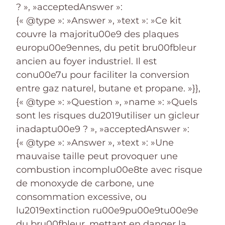
? », »acceptedAnswer »:
{« @type »: »Answer », »text »: »Ce kit
couvre la majoritu00e9 des plaques
europu00e9ennes, du petit bru00fbleur
ancien au foyer industriel. Il est
conu00e7u pour faciliter la conversion
entre gaz naturel, butane et propane. »}},
{« @type »: »Question », »name »: »Quels
sont les risques du2019utiliser un gicleur
inadaptu00e9 ? », »acceptedAnswer »:
{« @type »: »Answer », »text »: »Une
mauvaise taille peut provoquer une
combustion incomplu00e8te avec risque
de monoxyde de carbone, une
consommation excessive, ou
lu2019extinction ru00e9pu00e9tu00e9e
du bru00fbleur, mettant en danger la