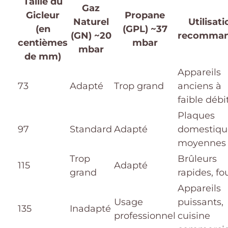
Taille du
Gaz
Gicleur
Propane
Naturel
Utilisati
(en
(GPL) ~37
(GN) ~20
recomma
centièmes
mbar
mbar
de mm)
Appareils
73
Adapté
Trop grand
anciens à
faible débi
Plaques
97
Standard
Adapté
domestiqu
moyennes
Trop
Brûleurs
115
Adapté
grand
rapides, fo
Appareils
Usage
puissants,
135
Inadapté
professionnel
cuisine