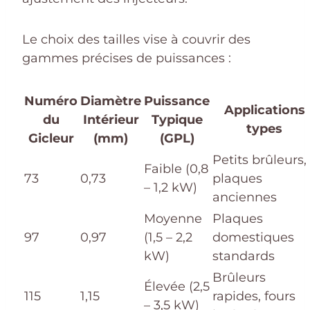
Le choix des tailles vise à couvrir des
gammes précises de puissances :
Numéro
Diamètre
Puissance
Applications
du
Intérieur
Typique
types
Gicleur
(mm)
(GPL)
Petits brûleurs,
Faible (0,8
73
0,73
plaques
– 1,2 kW)
anciennes
Moyenne
Plaques
97
0,97
(1,5 – 2,2
domestiques
kW)
standards
Brûleurs
Élevée (2,5
115
1,15
rapides, fours
– 3,5 kW)