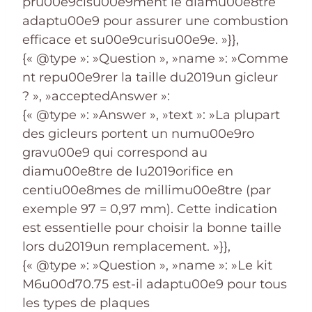
pru00e9cisu00e9ment le diamu00e8tre
adaptu00e9 pour assurer une combustion
efficace et su00e9curisu00e9e. »}},
{« @type »: »Question », »name »: »Comme
nt repu00e9rer la taille du2019un gicleur
? », »acceptedAnswer »:
{« @type »: »Answer », »text »: »La plupart
des gicleurs portent un numu00e9ro
gravu00e9 qui correspond au
diamu00e8tre de lu2019orifice en
centiu00e8mes de millimu00e8tre (par
exemple 97 = 0,97 mm). Cette indication
est essentielle pour choisir la bonne taille
lors du2019un remplacement. »}},
{« @type »: »Question », »name »: »Le kit
M6u00d70.75 est-il adaptu00e9 pour tous
les types de plaques